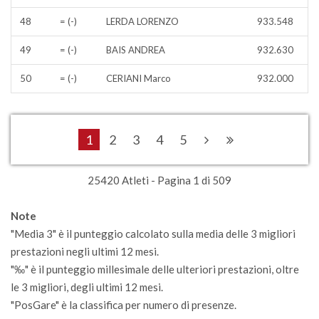
48
= (-)
LERDA LORENZO
933.548
49
= (-)
BAIS ANDREA
932.630
50
= (-)
CERIANI Marco
932.000
1
2
3
4
5
25420 Atleti - Pagina 1 di 509
Note
"Media 3" è il punteggio calcolato sulla media delle 3 migliori
prestazioni negli ultimi 12 mesi.
"‰" è il punteggio millesimale delle ulteriori prestazioni, oltre
le 3 migliori, degli ultimi 12 mesi.
"PosGare" è la classifica per numero di presenze.