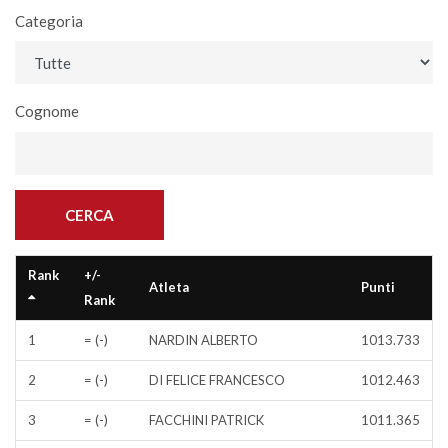
Categoria
Cognome
Rank
+/-
Atleta
Punti
Rank
1
= (-)
NARDIN ALBERTO
1013.733
2
= (-)
DI FELICE FRANCESCO
1012.463
3
= (-)
FACCHINI PATRICK
1011.365