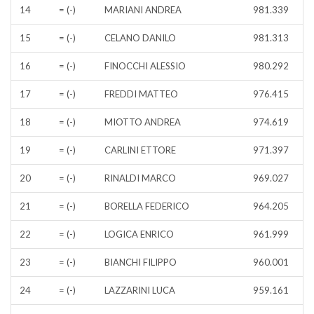
14
= (-)
MARIANI ANDREA
981.339
15
= (-)
CELANO DANILO
981.313
16
= (-)
FINOCCHI ALESSIO
980.292
17
= (-)
FREDDI MATTEO
976.415
18
= (-)
MIOTTO ANDREA
974.619
19
= (-)
CARLINI ETTORE
971.397
20
= (-)
RINALDI MARCO
969.027
21
= (-)
BORELLA FEDERICO
964.205
22
= (-)
LOGICA ENRICO
961.999
23
= (-)
BIANCHI FILIPPO
960.001
24
= (-)
LAZZARINI LUCA
959.161