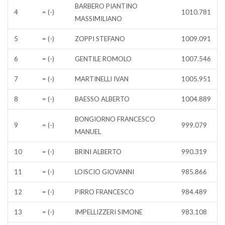
BARBERO PIANTINO
4
= (-)
1010.781
MASSIMILIANO
5
= (-)
ZOPPI STEFANO
1009.091
6
= (-)
GENTILE ROMOLO
1007.546
7
= (-)
MARTINELLI IVAN
1005.951
8
= (-)
BAESSO ALBERTO
1004.889
BONGIORNO FRANCESCO
9
= (-)
999.079
MANUEL
10
= (-)
BRINI ALBERTO
990.319
11
= (-)
LOISCIO GIOVANNI
985.866
12
= (-)
PIRRO FRANCESCO
984.489
13
= (-)
IMPELLIZZERI SIMONE
983.108