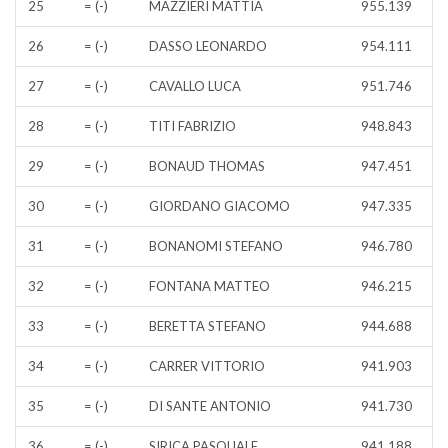
25
= (-)
MAZZIERI MATTIA
955.139
26
= (-)
DASSO LEONARDO
954.111
27
= (-)
CAVALLO LUCA
951.746
28
= (-)
TITI FABRIZIO
948.843
29
= (-)
BONAUD THOMAS
947.451
30
= (-)
GIORDANO GIACOMO
947.335
31
= (-)
BONANOMI STEFANO
946.780
32
= (-)
FONTANA MATTEO
946.215
33
= (-)
BERETTA STEFANO
944.688
34
= (-)
CARRER VITTORIO
941.903
35
= (-)
DI SANTE ANTONIO
941.730
36
= (-)
SIRICA PASQUALE
941.188