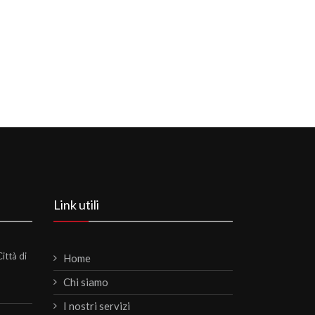
Link utili
ittà di
Home
Chi siamo
I nostri servizi