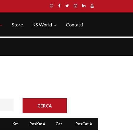
Store
KS World
Contatti
Km
PosKm
Cat
PosCat