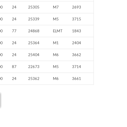
00
24
25305
M7
2693
00
24
25339
M5
3715
00
77
24868
ELMT
1843
00
24
25364
M1
2404
00
24
25404
M6
3662
00
87
22673
M5
3714
00
24
25362
M6
3661