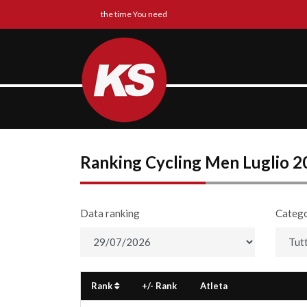
the time You need
Ranking Cycling Men Luglio 2
Data ranking
Catego
Rank
+/- Rank
Atleta