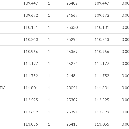
109.447
1
25402
109.447
0.0
109.672
1
24567
109.672
0.0
110.131
1
25330
110.131
0.0
110.243
1
25295
110.243
0.0
110.966
1
25359
110.966
0.0
111.177
1
25274
111.177
0.0
111.752
1
24484
111.752
0.0
TIA
111.801
1
23051
111.801
0.0
112.595
1
25302
112.595
0.0
112.699
1
25391
112.699
0.0
113.055
1
25413
113.055
0.0