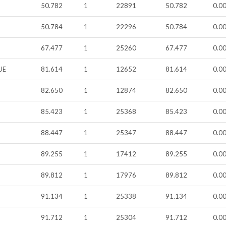
50.782
1
22891
50.782
0.0
50.784
1
22296
50.784
0.0
67.477
1
25260
67.477
0.0
UE
81.614
1
12652
81.614
0.0
82.650
1
12874
82.650
0.0
85.423
1
25368
85.423
0.0
88.447
1
25347
88.447
0.0
89.255
1
17412
89.255
0.0
89.812
1
17976
89.812
0.0
91.134
1
25338
91.134
0.0
91.712
1
25304
91.712
0.0