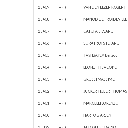
25409
= (-)
VAN DEN ELZEN ROBERT
25408
= (-)
MANOD DE FROIDEVILLE
25407
= (-)
CATUFA SILVANO
25406
= (-)
SORATROI STEFANO
25405
= (-)
TASHBAYEV Benzod
25404
= (-)
LEONETTI JACOPO
25403
= (-)
GROSSI MASSIMO
25402
= (-)
JUCKER-HUBER THOMAS
25401
= (-)
MARCELLI LORENZO
25400
= (-)
HARTOG ARJEN
25399
= (-)
ALTOBELLO DARIO