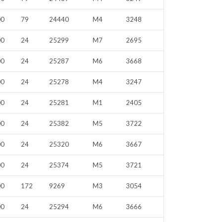
00
79
24440
M4
3248
00
24
25299
M7
2695
00
24
25287
M6
3668
00
24
25278
M4
3247
00
24
25281
M1
2405
00
24
25382
M5
3722
00
24
25320
M6
3667
00
24
25374
M5
3721
00
172
9269
M3
3054
00
24
25294
M6
3666