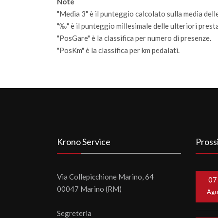
Note
"Media 3" è il punteggio calcolato sulla media delle
"‰" è il punteggio millesimale delle ulteriori prestaz
"PosGare" è la classifica per numero di presenze.
"PosKm" è la classifica per km pedalati.
Krono Service
Pross
Via Collepicchione Marino, 64
07
00047 Marino (RM)
Ag
Segreteria