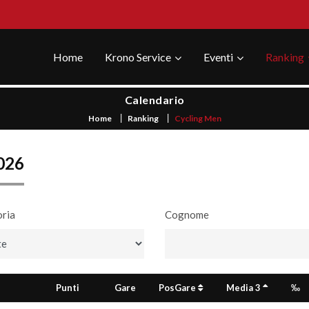
Home
Krono Service
Eventi
Ranking
Calendario
Home
Ranking
Cycling Men
026
ria
Cognome
Punti
Gare
PosGare
Media 3
‰