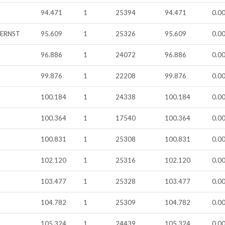
94.471
1
25394
94.471
0.0
 ERNST
95.609
1
25326
95.609
0.0
96.886
1
24072
96.886
0.0
99.876
1
22208
99.876
0.0
100.184
1
24338
100.184
0.0
100.364
1
17540
100.364
0.0
100.831
1
25308
100.831
0.0
102.120
1
25316
102.120
0.0
103.477
1
25328
103.477
0.0
104.782
1
25309
104.782
0.0
105.324
1
24439
105.324
0.0