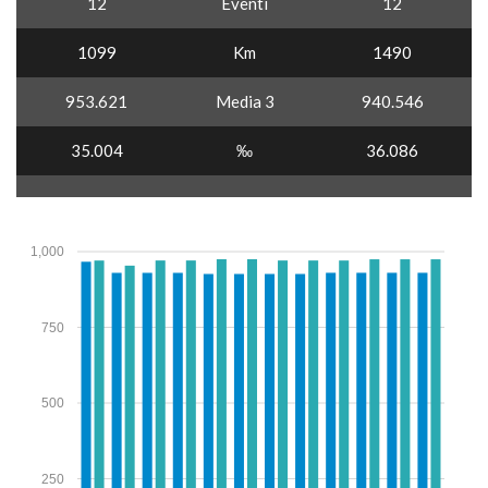
12
Eventi
12
1099
Km
1490
953.621
Media 3
940.546
35.004
‰
36.086
1,000
750
500
250