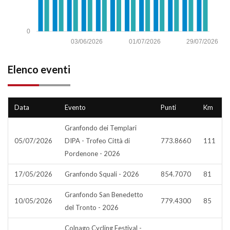
0
03/06/2026
01/07/2026
29/07/2026
Elenco eventi
Data
Evento
Punti
Km
Granfondo dei Templari
05/07/2026
DIPA - Trofeo Città di
773.8660
111
Pordenone - 2026
17/05/2026
Granfondo Squali - 2026
854.7070
81
Granfondo San Benedetto
10/05/2026
779.4300
85
del Tronto - 2026
Colnago Cycling Festival -