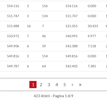
554.116
3
156
554.116
0.000
551.747
3
134
551.747
0.000
551.488
16
7
521.055
30.433
550.972
7
46
540.995
9.977
549.906
6
59
542.388
7.518
549.816
3
154
549.816
0.000
549.787
6
64
542.402
7.385
1
2
3
4
5
423 Atleti - Pagina 1 di 9