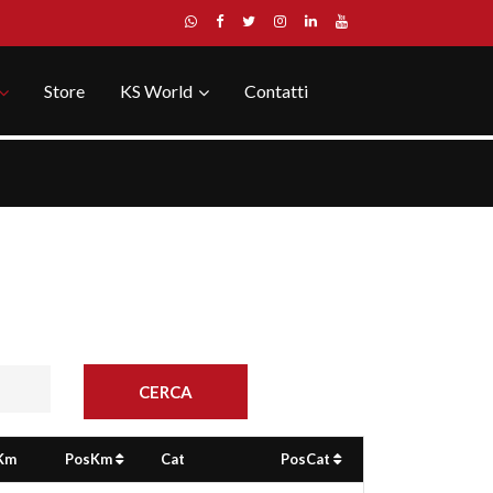
Store
KS World
Contatti
Km
PosKm
Cat
PosCat