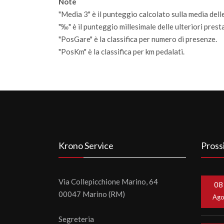
Note
"Media 3" è il punteggio calcolato sulla media delle
"‰" è il punteggio millesimale delle ulteriori prestaz
"PosGare" è la classifica per numero di presenze.
"PosKm" è la classifica per km pedalati.
Krono Service
Pross
Via Collepicchione Marino, 64
08
00047 Marino (RM)
Ag
Segreteria