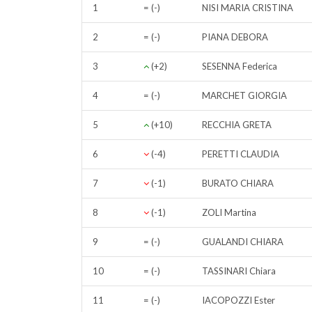
1
= (-)
NISI MARIA CRISTINA
2
= (-)
PIANA DEBORA
3
(+2)
SESENNA Federica
4
= (-)
MARCHET GIORGIA
5
(+10)
RECCHIA GRETA
6
(-4)
PERETTI CLAUDIA
7
(-1)
BURATO CHIARA
8
(-1)
ZOLI Martina
9
= (-)
GUALANDI CHIARA
10
= (-)
TASSINARI Chiara
11
= (-)
IACOPOZZI Ester