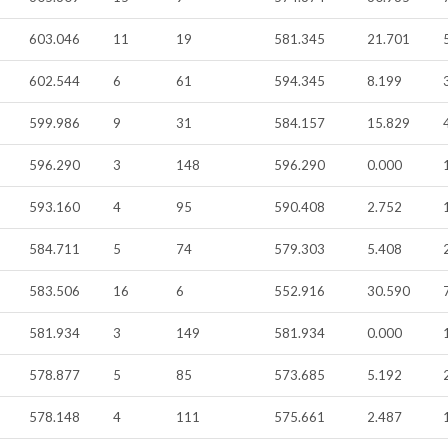
603.046
11
19
581.345
21.701
602.544
6
61
594.345
8.199
599.986
9
31
584.157
15.829
596.290
3
148
596.290
0.000
593.160
4
95
590.408
2.752
584.711
5
74
579.303
5.408
583.506
16
6
552.916
30.590
581.934
3
149
581.934
0.000
578.877
5
85
573.685
5.192
578.148
4
111
575.661
2.487