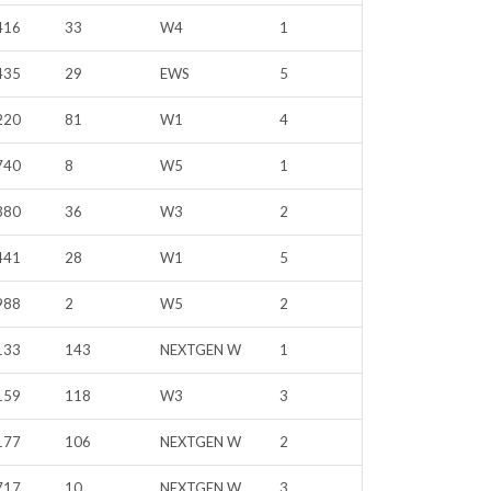
416
33
W4
1
435
29
EWS
5
220
81
W1
4
740
8
W5
1
380
36
W3
2
441
28
W1
5
988
2
W5
2
133
143
NEXTGEN W
1
159
118
W3
3
177
106
NEXTGEN W
2
717
10
NEXTGEN W
3