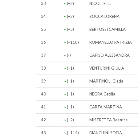
33
(+2)
NICOLI Elisa
34
(+2)
ZOCCA LORENA
35
(+3)
BERTOSSI CAMILLA
36
(+118)
ROMANELLO PATRIZIA
37
= (-)
CAFISO ALESSANDRA
38
(+1)
VENTURINI GIULIA
39
(+1)
MARTINOLI Giada
40
(+1)
NEGRA Cecilia
41
(+1)
CARTA MARTINA
42
(+2)
MISTRETTA Beatrice
43
(+114)
BIANCHINI SOFIA