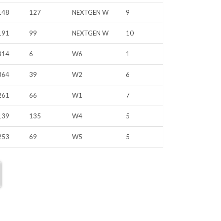
148
127
NEXTGEN W
9
191
99
NEXTGEN W
10
814
6
W6
1
364
39
W2
6
261
66
W1
7
139
135
W4
5
253
69
W5
5