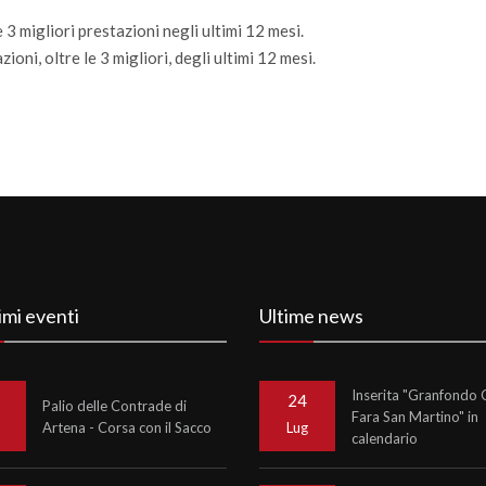
 3 migliori prestazioni negli ultimi 12 mesi.
ioni, oltre le 3 migliori, degli ultimi 12 mesi.
imi eventi
Ultime news
Inserita "Granfondo C
24
Palio delle Contrade di
Fara San Martino" in
Artena - Corsa con il Sacco
o
Lug
calendario