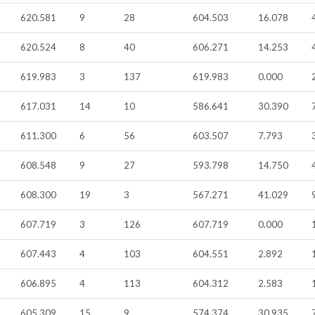
620.581
9
28
604.503
16.078
620.524
8
40
606.271
14.253
619.983
3
137
619.983
0.000
617.031
14
10
586.641
30.390
611.300
6
56
603.507
7.793
608.548
9
27
593.798
14.750
608.300
19
3
567.271
41.029
607.719
3
126
607.719
0.000
607.443
4
103
604.551
2.892
606.895
4
113
604.312
2.583
605.309
15
9
574.374
30.935