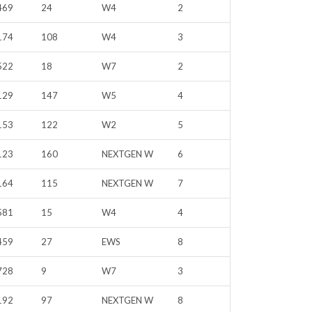
469
24
W4
2
174
108
W4
3
522
18
W7
2
129
147
W5
4
153
122
W2
5
123
160
NEXTGEN W
6
164
115
NEXTGEN W
7
581
15
W4
4
459
27
EWS
8
728
9
W7
3
192
97
NEXTGEN W
8