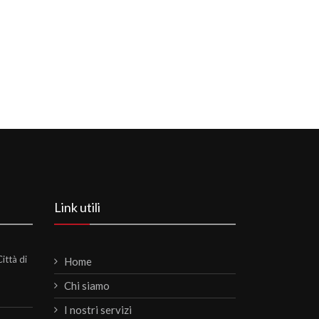
Link utili
ittà di
Home
Chi siamo
I nostri servizi