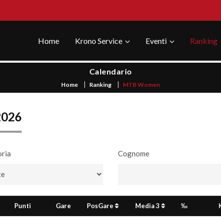
Home
Krono Service
Eventi
Ranking
Calendario
Home
Ranking
MTB Women
2026
ria
Cognome
Punti
Gare
PosGare
Media 3
‰