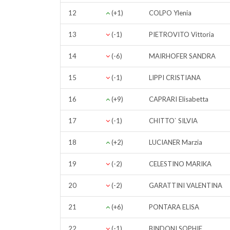
12
(+1)
COLPO Ylenia
13
(-1)
PIETROVITO Vittoria
14
(-6)
MAIRHOFER SANDRA
15
(-1)
LIPPI CRISTIANA
16
(+9)
CAPRARI Elisabetta
17
(-1)
CHITTO` SILVIA
18
(+2)
LUCIANER Marzia
19
(-2)
CELESTINO MARIKA
20
(-2)
GARATTINI VALENTINA
21
(+6)
PONTARA ELISA
22
(-1)
BINDONI SOPHIE