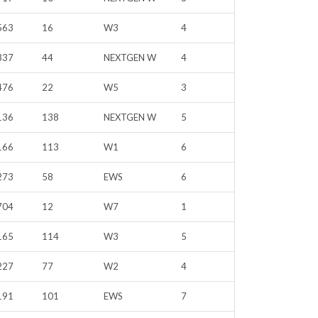
563
16
W3
4
337
44
NEXTGEN W
4
476
22
W5
3
136
138
NEXTGEN W
5
166
113
W1
6
273
58
EWS
6
704
12
W7
1
165
114
W3
5
227
77
W2
4
191
101
EWS
7