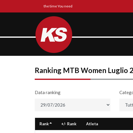
the time You need
Ranking MTB Women Luglio 
Data ranking
Catego
Rank
+/- Rank
Atleta