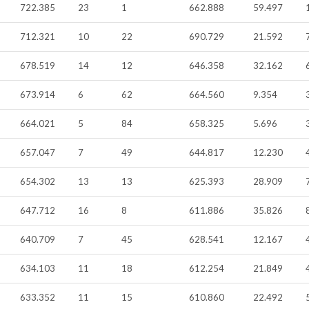
722.385
23
1
662.888
59.497
712.321
10
22
690.729
21.592
678.519
14
12
646.358
32.162
673.914
6
62
664.560
9.354
664.021
5
84
658.325
5.696
657.047
7
49
644.817
12.230
654.302
13
13
625.393
28.909
647.712
16
8
611.886
35.826
640.709
7
45
628.541
12.167
634.103
11
18
612.254
21.849
633.352
11
15
610.860
22.492