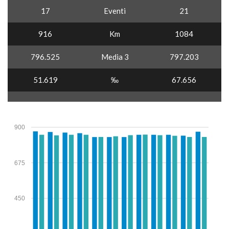
17
Eventi
21
916
Km
1084
796.525
Media 3
797.203
51.619
‰
67.656
900
675
450