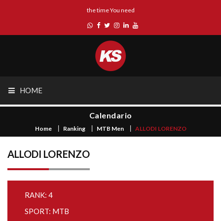
the time You need
HOME
Calendario
Home
Ranking
MTB Men
ALLODI LORENZO
ALLODI LORENZO
RANK: 4
SPORT: MTB