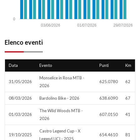
0
03/06/2026
01/07/2026
29/07/2026
Elenco eventi
Data
Evento
Punti
Km
Monselice in Rosa MTB -
31/05/2026
625.0780
62
2026
08/03/2026
Bardolino Bike - 2026
638.6090
67
The Wild Woods MTB -
01/03/2026
607.0150
41
2026
Castro Legend Cup - X
19/10/2025
654.4610
81
Legend UCI - 2025