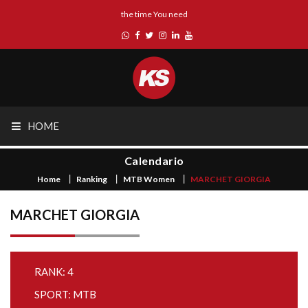
the time You need
HOME
Calendario
Home
Ranking
MTB Women
MARCHET GIORGIA
MARCHET GIORGIA
RANK: 4
SPORT: MTB