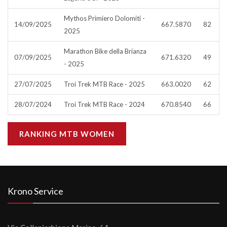
Mythos Primiero Dolomiti -
14/09/2025
667.5870
82
2025
Marathon Bike della Brianza
07/09/2025
671.6320
49
- 2025
27/07/2025
Troi Trek MTB Race - 2025
663.0020
62
28/07/2024
Troi Trek MTB Race - 2024
670.8540
66
RANKING MTB WOMEN
Krono Service