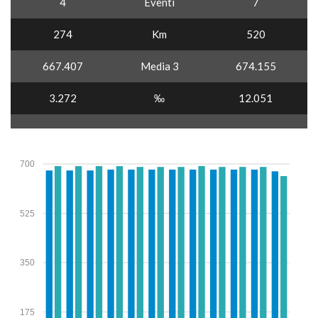
4
Eventi
7
274
Km
520
667.407
Media 3
674.155
3.272
‰
12.051
700
525
350
175