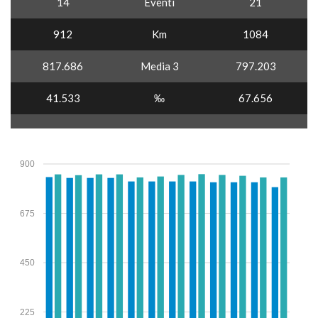
14
Eventi
21
912
Km
1084
817.686
Media 3
797.203
41.533
‰
67.656
900
675
450
225