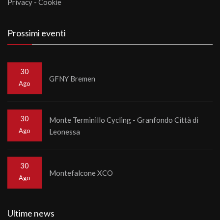
Privacy
-
Cookie
Prossimi eventi
30
GFNY Bremen
Ago
30
Monte Terminillo Cycling - Granfondo Città di
Ago
Leonessa
30
Montefalcone XCO
Ago
Ultime news