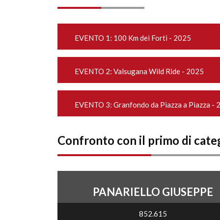
EVENTO 1:
100 Km dei Forti - 2025
EVENTO 2:
Valsugana Wild Ride - 2025
EVENTO 3:
Granfondo da Piazza a Piazza - 
Confronto con il primo di cate
PANARIELLO GIUSEPPE
852.615