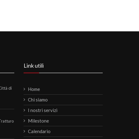
Link utili
ittà di
Home
Chi siamo
I nostri servizi
Milestone
Tratturo
Calendario