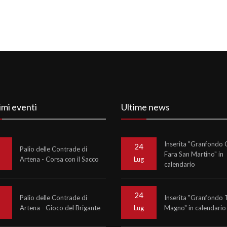
imi eventi
Ultime news
Inserita "Granfondo C
24
Palio delle Contrade di
Fara San Martino" in
Artena - Corsa con il Sacco
o
Lug
calendario
24
Palio delle Contrade di
Inserita "Granfondo 
Artena - Gioco del Brigante
Magno" in calendario
o
Lug