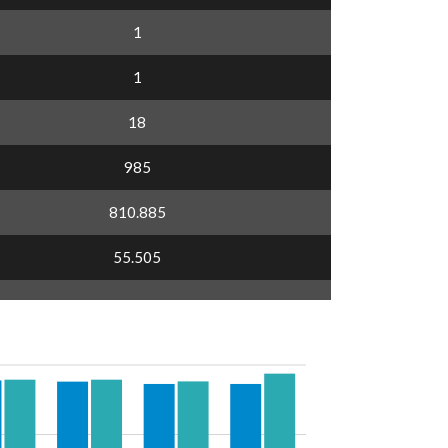
1
1
18
985
810.885
55.505