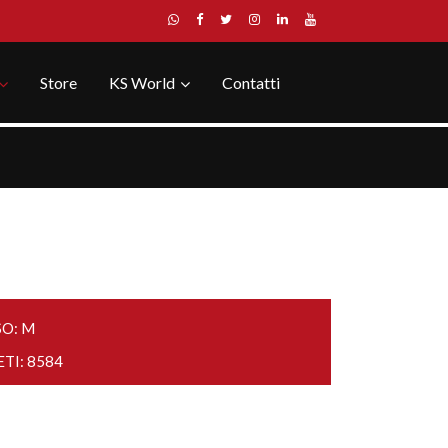
Store
KS World
Contatti
SO: M
ETI: 8584