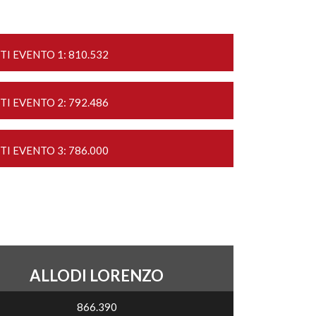
TI EVENTO 1: 810.532
TI EVENTO 2: 792.486
TI EVENTO 3: 786.000
ALLODI LORENZO
866.390