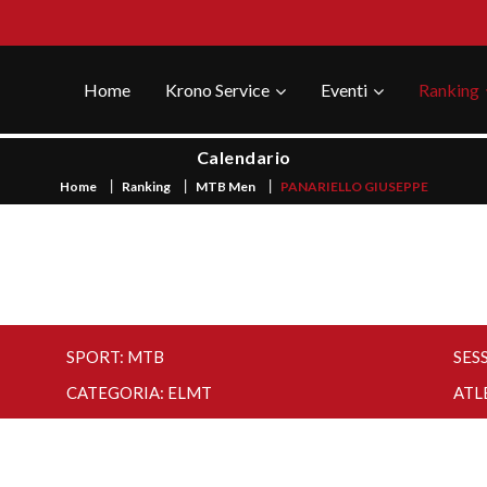
Home
Krono Service
Eventi
Ranking
Calendario
Home
Ranking
MTB Men
PANARIELLO GIUSEPPE
SPORT: MTB
SES
CATEGORIA: ELMT
ATL