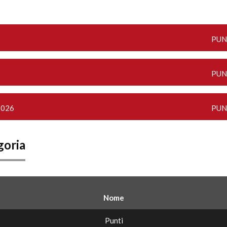
PUN
PUN
2026
PUN
goria
Nome
Punti