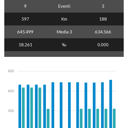
9
Eventi
3
597
Km
188
645.499
Media 3
634.566
18.261
‰
0.000
800
600
400