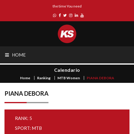
the time You need
HOME
Calendario
Home
Ranking
MTB Women
PIANA DEBORA
PIANA DEBORA
RANK: 5
SPORT: MTB