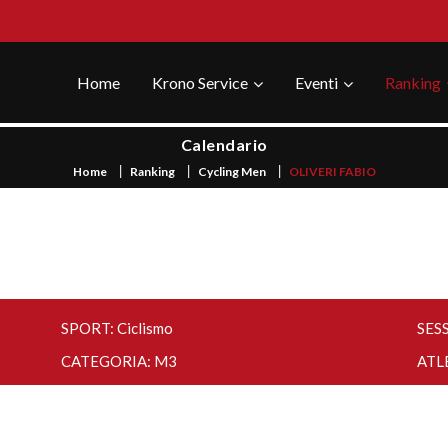
Home
Krono Service
Eventi
Ranking
Calendario
Home
Ranking
Cycling Men
OLIVERI FABIO
SPORT: Ciclismo
SES
CATEGORIA: M3
ATL