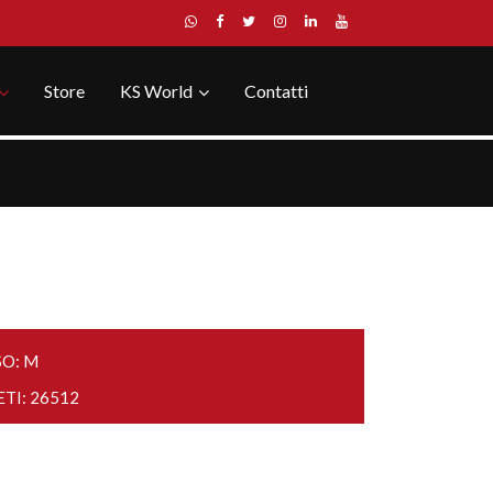
Store
KS World
Contatti
SO: M
ETI: 26512