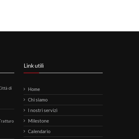
Link utili
ittà di
Home
Chi siamo
I nostri servizi
Milestone
Tratturo
Calendario