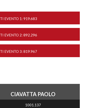
TI EVENTO 1: 919.683
TI EVENTO 2: 892.296
TI EVENTO 3: 819.967
CIAVATTA PAOLO
1001.137