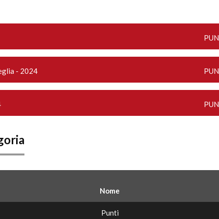
PUN
glia - 2024
PUN
4
PUN
goria
Nome
Punti