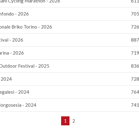
ani Cycling Marathon - 2026
611
fondo - 2026
705
onale Briko Torino - 2026
726
ival - 2026
887
rina - 2026
719
Outdoor Festival - 2025
836
- 2024
728
regalesi - 2024
764
orgosesia - 2024
741
1
2