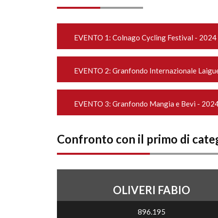
EVENTO 1:
Colnago Cycling Festival - 2024
EVENTO 2:
Granfondo Internazionale Laigue
EVENTO 3:
Granfondo Mangia e Bevi - 202
Confronto con il primo di cate
OLIVERI FABIO
896.195