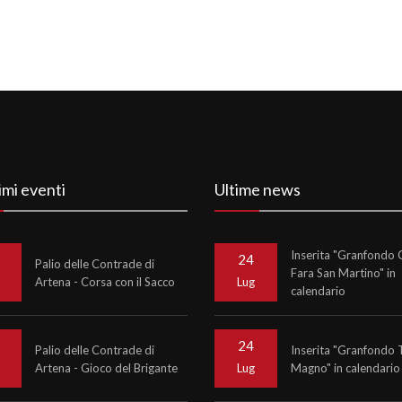
imi eventi
Ultime news
Inserita "Granfondo C
24
Palio delle Contrade di
Fara San Martino" in
Artena - Corsa con il Sacco
o
Lug
calendario
24
Palio delle Contrade di
Inserita "Granfondo 
Artena - Gioco del Brigante
Magno" in calendario
o
Lug