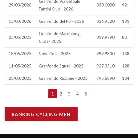
Granfondo Via del Sale
29/03/2026
830.0020
92
Fantini Club - 2026
15/03/2026
Granfondo del Po - 2026
836.9520
131
Granfondo Marcialonga
25/05/2025
819.9790
80
Craft - 2025
18/05/2025
Nove Colli - 2025
999.9830
138
11/05/2025
Granfondo Squali - 2025
927.3310
128
23/03/2025
Granfondo Riccione - 2025
795.6690
104
1
2
3
4
5
RANKING CYCLING MEN