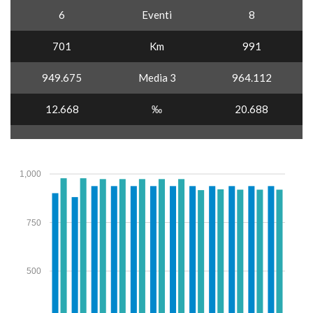
6
Eventi
8
701
Km
991
949.675
Media 3
964.112
12.668
‰
20.688
1,000
750
500