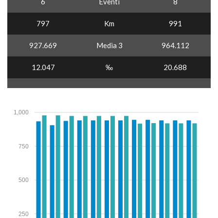
6
Eventi
8
797
Km
991
927.669
Media 3
964.112
12.047
‰
20.688
1,000
750
500
250