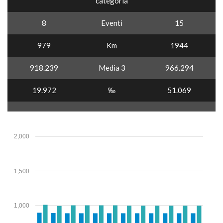
categoria
8
Eventi
15
979
Km
1944
918.239
Media 3
966.294
19.972
‰
51.069
2,000
1,500
1,000