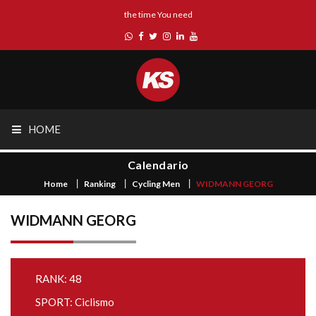
the time You need
HOME
Calendario
Home
Ranking
Cycling Men
WIDMANN GEORG
WIDMANN GEORG
RANK: 48
SPORT: Ciclismo