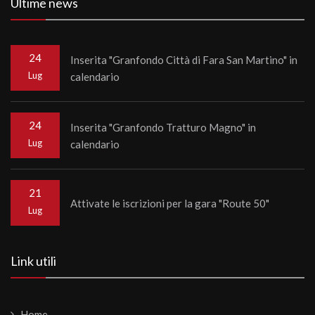
Ultime news
24
Inserita "Granfondo Città di Fara San Martino" in
Lug
calendario
24
Inserita "Granfondo Tratturo Magno" in
Lug
calendario
21
Attivate le iscrizioni per la gara "Route 50"
Lug
Link utili
Home