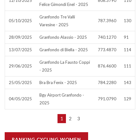
12/10/2025
808.3790
110
Felice Gimondi Enel - 2025
Granfondo Tre Valli
05/10/2025
787.3960
130
Varesine - 2025
28/09/2025
Granfondo Alassio - 2025
740.1270
91
13/07/2025
Granfondo di Biella - 2025
773.4870
114
Granfondo La Fausto Coppi
29/06/2025
876.4600
111
- 2025
25/05/2025
Bra Bra Fenix - 2025
784.2280
143
Bgy Airport Granfondo -
04/05/2025
791.0790
129
2025
1
2
3
RANKING CYCLING WOMEN