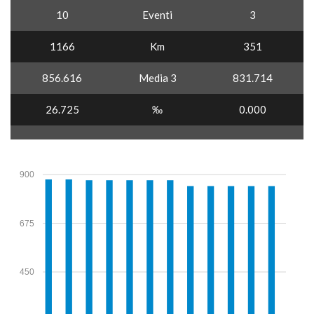
10
Eventi
3
1166
Km
351
856.616
Media 3
831.714
26.725
‰
0.000
900
675
450