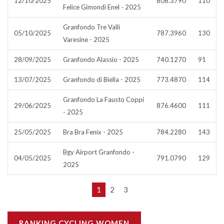
12/10/2025
808.3790
110
Felice Gimondi Enel - 2025
Granfondo Tre Valli
05/10/2025
787.3960
130
Varesine - 2025
28/09/2025
Granfondo Alassio - 2025
740.1270
91
13/07/2025
Granfondo di Biella - 2025
773.4870
114
Granfondo La Fausto Coppi
29/06/2025
876.4600
111
- 2025
25/05/2025
Bra Bra Fenix - 2025
784.2280
143
Bgy Airport Granfondo -
04/05/2025
791.0790
129
2025
1
2
3
RANKING CYCLING WOMEN