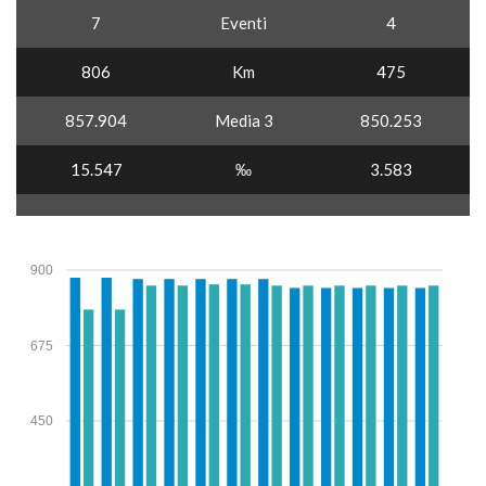
7
Eventi
4
806
Km
475
857.904
Media 3
850.253
15.547
‰
3.583
900
675
450