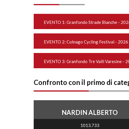
EVENTO 1:
Granfondo Strade Bianche - 202
EVENTO 2:
Colnago Cycling Festival - 2026
EVENTO 3:
Granfondo Tre Valli Varesine - 
Confronto con il primo di cate
NARDIN ALBERTO
1013.733