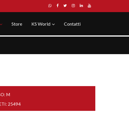
Store
KS World
Contatti
SO: M
ETI: 25494