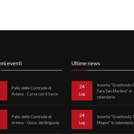
imi eventi
Ultime news
Inserita "Granfondo C
24
Palio delle Contrade di
Fara San Martino" in
Artena - Corsa con il Sacco
o
Lug
calendario
24
Palio delle Contrade di
Inserita "Granfondo 
Artena - Gioco del Brigante
Magno" in calendario
o
Lug