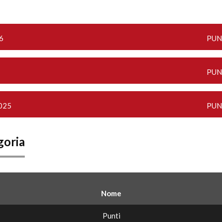
6
PUN
PUN
2025
PUN
goria
Nome
Punti