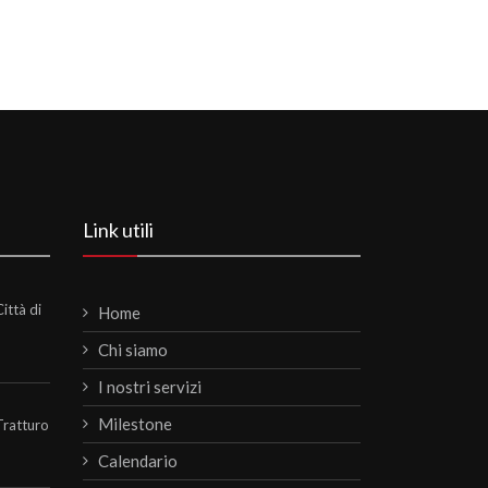
Link utili
ittà di
Home
Chi siamo
I nostri servizi
Milestone
Tratturo
Calendario