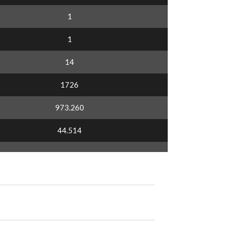
1
1
14
1726
973.260
44.514