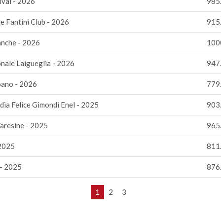
ival - 2026
985
e Fantini Club - 2026
915
anche - 2026
100
nale Laigueglia - 2026
947
oano - 2026
779
dia Felice Gimondi Enel - 2025
903
Varesine - 2025
965
 2025
811
 - 2025
876
1
2
3