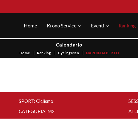
Home
Krono Service
Eventi
Ranking
Calendario
Home
Ranking
Cycling Men
NARDIN ALBERTO
SPORT: Ciclismo
SES
CATEGORIA: M2
ATL