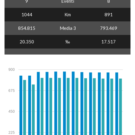
9
Eventi
8
1044
Km
891
854.815
Media 3
793.469
20.350
‰
17.517
900
675
450
225