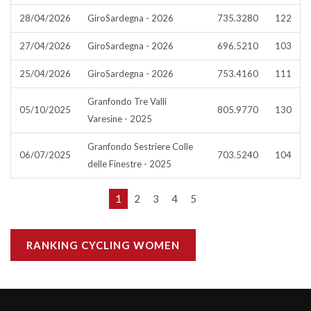
28/04/2026
GiroSardegna - 2026
735.3280
122
27/04/2026
GiroSardegna - 2026
696.5210
103
25/04/2026
GiroSardegna - 2026
753.4160
111
Granfondo Tre Valli
05/10/2025
805.9770
130
Varesine - 2025
Granfondo Sestriere Colle
06/07/2025
703.5240
104
delle Finestre - 2025
1
2
3
4
5
RANKING CYCLING WOMEN