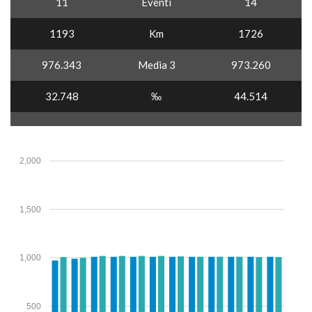
11
Eventi
14
1193
Km
1726
976.343
Media 3
973.260
32.748
‰
44.514
2,000
1,500
1,000
500