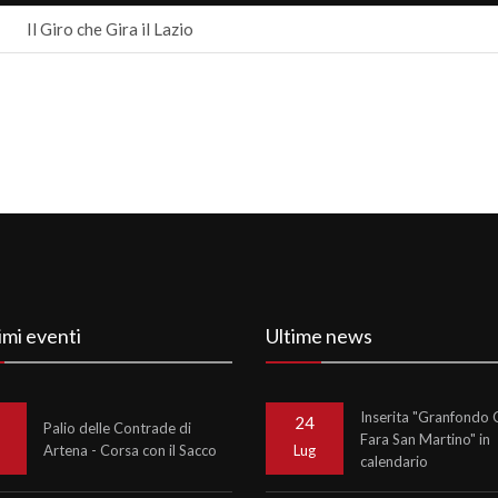
Il Giro che Gira il Lazio
imi eventi
Ultime news
Inserita "Granfondo C
24
Palio delle Contrade di
Fara San Martino" in
Artena - Corsa con il Sacco
o
Lug
calendario