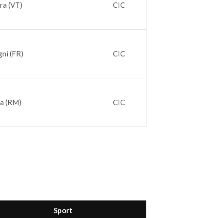
era (VT)
CIC
gni (FR)
CIC
ma (RM)
CIC
Sport