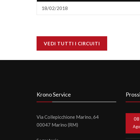
18/02/2018
VEDI TUTTI I CIRCUITI
Krono Service
Pross
Via Collepicchione Marino, 64
08
00047 Marino (RM)
Ag