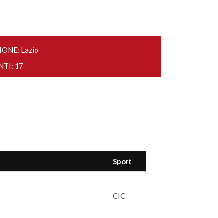
IONE: Lazio
NTI: 17
Sport
CIC