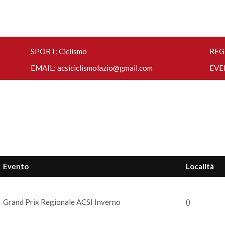
SPORT: Ciclismo
REG
EMAIL:
acsiciclismolazio@gmail.com
EVE
Evento
Località
Grand Prix Regionale ACSI Inverno
()