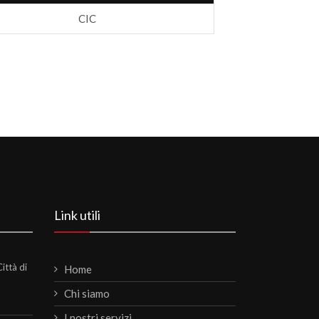
CIC
Link utili
ittà di
Home
Chi siamo
I nostri servizi