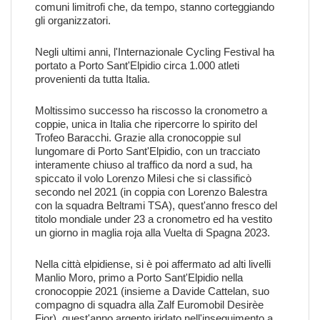
comuni limitrofi che, da tempo, stanno corteggiando
gli organizzatori.
Negli ultimi anni, l'Internazionale Cycling Festival ha
portato a Porto Sant'Elpidio circa 1.000 atleti
provenienti da tutta Italia.
Moltissimo successo ha riscosso la cronometro a
coppie, unica in Italia che ripercorre lo spirito del
Trofeo Baracchi. Grazie alla cronocoppie sul
lungomare di Porto Sant'Elpidio, con un tracciato
interamente chiuso al traffico da nord a sud, ha
spiccato il volo Lorenzo Milesi che si classificò
secondo nel 2021 (in coppia con Lorenzo Balestra
con la squadra Beltrami TSA), quest'anno fresco del
titolo mondiale under 23 a cronometro ed ha vestito
un giorno in maglia roja alla Vuelta di Spagna 2023.
Nella città elpidiense, si è poi affermato ad alti livelli
Manlio Moro, primo a Porto Sant'Elpidio nella
cronocoppie 2021 (insieme a Davide Cattelan, suo
compagno di squadra alla Zalf Euromobil Desirèe
Fior), quest'anno argento iridato nell'inseguimento a