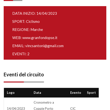
DATA INIZIO: 14/04/2023
SPORT: Ciclismo
REGIONE: Marche
WEB:
www.granfondopse.it
EMAIL:
vincsantoni@gmail.com
EVENTI: 2
Eventi del circuito
Logo
Data
Evento
Sport
Cronometro a
14/04/2023
Coppie Porto
CIC