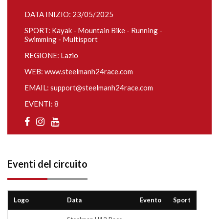
DATA INIZIO: 23/05/2025
SPORT: Kayak - Mountain Bike - Running -
Swimming - Multisport
REGIONE: Lazio
WEB:
www.steelmanh24race.com
EMAIL:
support@steelmanh24race.com
EVENTI: 8
Eventi del circuito
Logo
Data
Evento
Sport