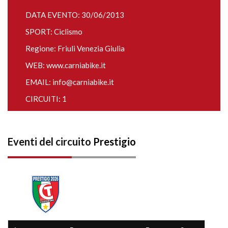
DATA EVENTO: 30/06/2013
SPORT: Ciclismo
Regione: Friuli Venezia Giulia
WEB:
www.carniabike.it
EMAIL:
info@carniabike.it
CIRCUITI: 1
Eventi del circuito
Prestigio