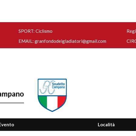
SPORT: Ciclismo
Regi
EMAIL:
granfondodeigladiatori@gmail.com
CIRC
Campano
Evento
Località