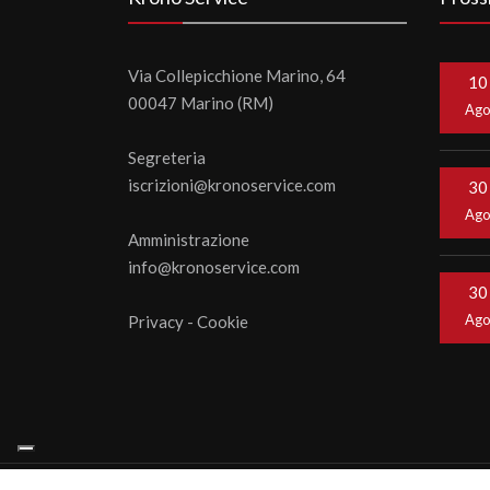
Via Collepicchione Marino, 64
10
00047 Marino (RM)
Ag
Segreteria
iscrizioni@kronoservice.com
30
Ag
Amministrazione
info@kronoservice.com
30
Ag
Privacy
-
Cookie