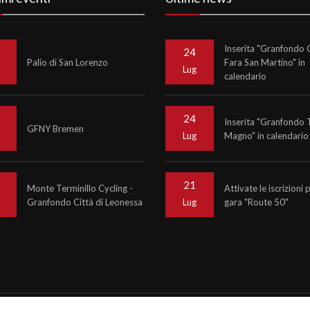
Inserita "Granfondo C
24
Palio di San Lorenzo
Fara San Martino" in
o
Lug
calendario
24
Inserita "Granfondo 
GFNY Bremen
Magno" in calendario
o
Lug
21
Monte Terminillo Cycling -
Attivate le iscrizioni 
Granfondo Città di Leonessa
gara "Route 50"
o
Lug