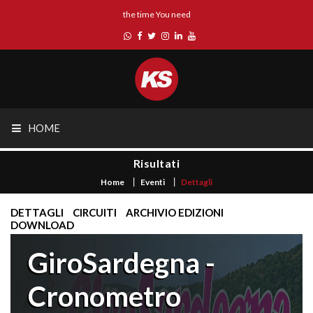
the time You need
HOME
Risultati
Home
Eventi
Dettagli
DETTAGLI
CIRCUITI
ARCHIVIO EDIZIONI
DOWNLOAD
GiroSardegna -
Cronometro