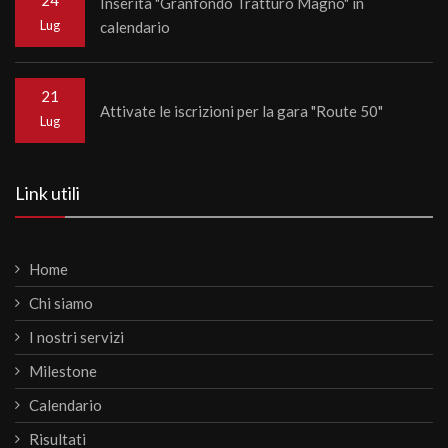
24
Inserita "Granfondo Tratturo Magno" in
Lug
calendario
21
Attivate le iscrizioni per la gara "Route 50"
Lug
Link utili
Home
Chi siamo
I nostri servizi
Milestone
Calendario
Risultati