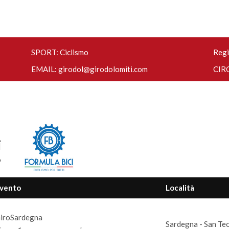
SPORT: Ciclismo
Regi
EMAIL:
girodol@girodolomiti.com
CIRC
i
vento
Località
iroSardegna
Sardegna - San Te