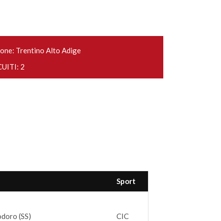
one: Trentino Alto Adige
UITI: 2
Sport
odoro (SS)
CIC