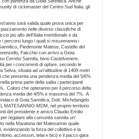
, con partenza da Gioia Sannitica. Anche
nity di ciclomaster del Centro Sud Italia, gli
uest'anno sarà valida quale prova unica per
 piazzamento nelle diverse classifiche di
cio più alto dell'Italia meridionale e da
e i percorsi lungo i quali si misureranno i
 Sannitico, Piedimonte Matese, Castello del
renzello, Faicchio con arrivo a Gioia
rso Cerreto Sannita, bivio Castelvenere,
tà per i concorrenti di optare, secondo le
a Selva, situata ad un'altitudine di 1409 metri
ometri che presenta una pendenza media del 5/6%
la prima parte della salita i partecipanti
 ​ Coloro che opteranno per il percorso della
denza media del 4/5% e massima del 7%.​ ​ A
sindaco di Goia Sannitica, Dott. Michelangelo
DEL MATESANNIO-MDM, nel proprio territorio
fronti del presidente e amico Claudio Emilio
 per regalare alla comunità sannita un’
duto nella Maratona del Matesannio quale
 evidenziando la forza del collettivo e la
orio, accessori, telai e bici) e il pacco gara