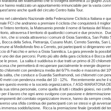
ndo Maratona del Matesannio che si svolgerà domenica 10 giugno 2018
rice hanno realizzato un appuntamento irrinunciabile per la vasta commu
est'anno anche quelli del circuito Centro Italia Tour.
nno nel calendario Nazionale della Federazione Ciclistica Italiana e q
ale FCI che andranno a premiare il ciclista che conquisterà il miglior
l'intero territorio, la Matesannio prende il nome di fantasia del Massic
torio, attraversa il territorio di quattordici comuni e due province.​ ​ Du
 84 km, che si snoda attraverso i comuni di Gioia Sannitica, San Potito
Bocca della Selva, Pietraroja, Cusano Mutri, Cerreto Sannita, San Lo
omune al Mediofondo fino a Cerreto, poi partecipanti si dirigeranno ve
cio di Faicchio e arrivo a Gioia Sannitica. La gara prevede la possibili
r uno dei due percorsi. Punto più alto della gara ciclistica è Bocca dell
be le prove.​ ​ La salita è suddivisa in due tratti un primo di 20 chil
cesa che permetterà di recuperare parzialmente le energie disperse nel
tto chilometri con pendenza media del 6/7% medio e massima del 10%.​
a salita, che conduce a Guardia Sanframondi, sei chilometri con pen
a 600 metri con pendenza media del 10 - 12%.​ ​ Recentemente anche il 
itare questo evento e la società organizzatrice, l' ASD-MARATONA 
 la sua stima personale, come quella di tutti i cittadini gioiesi, nei con
one per il lavoro che ogni anno svolgono con passione e determinazione
 I componenti del comitato organizzatore invece, hanno da sempre cre
erso una sfida continua dei partecipanti con se stessi e gli avversari,
mensa soddisfazione.​ ​ Ricca la premiazione finale (prodotti del territ