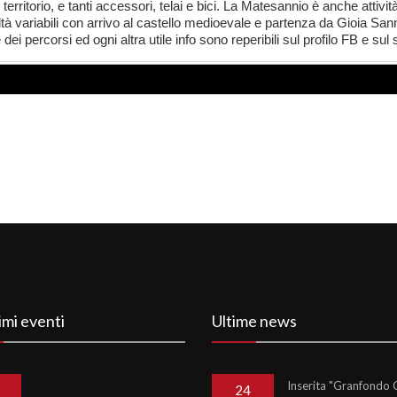
l territorio, e tanti accessori, telai e bici. La Matesannio è anche attiv
oltà variabili con arrivo al castello medioevale e partenza da Gioia Sannit
ei percorsi ed ogni altra utile info sono reperibili sul profilo FB e sul 
imi eventi
Ultime news
Inserita "Granfondo C
24