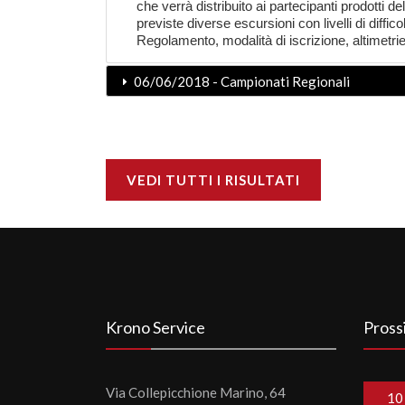
che verrà distribuito ai partecipanti prodotti de
previste diverse escursioni con livelli di diffic
Regolamento, modalità di iscrizione, altimetrie d
06/06/2018 - Campionati Regionali
VEDI TUTTI I RISULTATI
Krono Service
Pross
Via Collepicchione Marino, 64
10