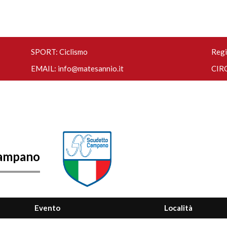
SPORT: Ciclismo
Regi
EMAIL:
info@matesannio.it
CIRC
Campano
Evento
Località