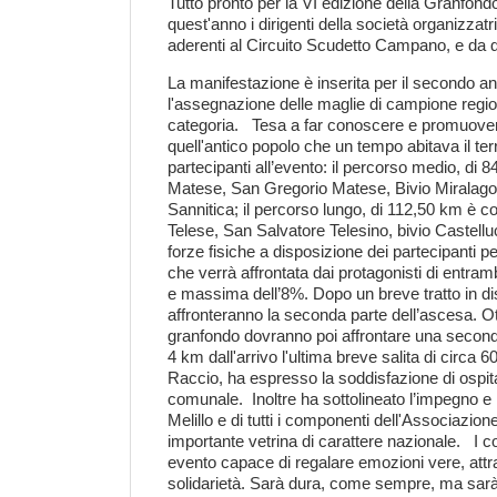
Tutto pronto per la VI edizione della Granfo
quest'anno i dirigenti della società organizzat
aderenti al Circuito Scudetto Campano, e da qu
​La manifestazione è inserita per il secondo a
l'assegnazione delle maglie di campione region
categoria.​ ​ Tesa a far conoscere e promuovere 
quell'antico popolo che un tempo abitava il terri
partecipanti all’evento: il percorso medio, di
Matese, San Gregorio Matese, Bivio Miralago, 
Sannitica; il percorso lungo, di 112,50 km è c
Telese, San Salvatore Telesino, bivio Castelluc
forze fisiche a disposizione dei partecipanti pe
che verrà affrontata dai protagonisti di entram
e massima dell’8%. Dopo un breve tratto in dis
affronteranno la seconda parte dell’ascesa. O
granfondo dovranno poi affrontare una second
4 km dall'arrivo l'ultima breve salita di circ
Raccio, ha espresso la soddisfazione di osp
comunale.​ ​ Inoltre ha sottolineato l’impegno e
Melillo e di tutti i componenti dell'Associazi
importante vetrina di carattere nazionale.​ ​
evento capace di regalare emozioni vere, attrav
solidarietà. Sarà dura, come sempre, ma sarà im