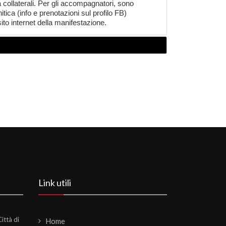
ità collaterali. Per gli accompagnatori, sono
ica (info e prenotazioni sul profilo FB)​ ​
sito internet della manifestazione.
Link utili
ittà di
Home