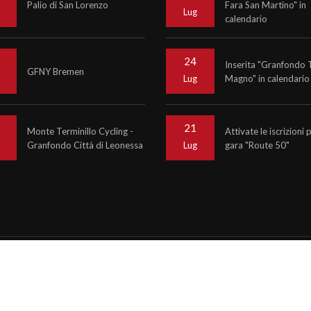
Palio di San Lorenzo
Fara San Martino" in
o
Lug
calendario
24
Inserita "Granfondo 
GFNY Bremen
Magno" in calendario
o
Lug
21
Monte Terminillo Cycling -
Attivate le iscrizioni 
Granfondo Città di Leonessa
gara "Route 50"
o
Lug
6
Krono Service
P.IVA 07476081000
ncy informinds consulting