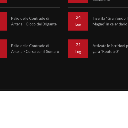
24
Palio delle Contrade di
Inserita "Granfondo 
Artena - Gioco del Brigante
Magno" in calendario
o
Lug
21
Palio delle Contrade di
Attivate le iscrizioni 
Artena - Corsa con il Somaro
gara "Route 50"
o
Lug
6
Krono Service
P.IVA 07476081000
ncy informinds consulting