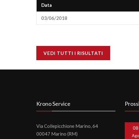
Data
03/06/2018
VEDI TUTTI I RISULTATI
Krono Service
Pross
Via Collepicchione Marino, 64
08
00047 Marino (RM)
Ag