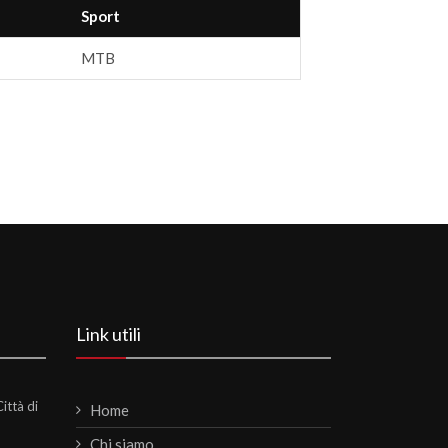
Sport
MTB
Link utili
ittà di
Home
Chi siamo