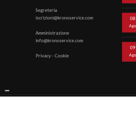
Segreteria
iscrizioni@kronoservice.com
08
Ag
Amministrazione
info@kronoservice.com
09
Ag
Privacy
-
Cookie
© 202
webage