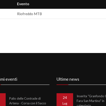
Evento
Riofreddo MTB
imi eventi
Ultime news
Inserita "Granfondo C
24
Palio delle Contrade di
Fara San Martino" in
Artena - Corsa con il Sacco
o
Lug
calendario