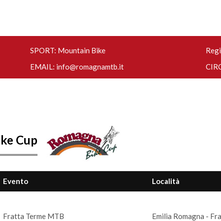
SPORT: Mountain Bike
Regi
EMAIL:
info@romagnamtb.it
CIRC
ke Cup
Evento
Località
Fratta Terme MTB
Emilia Romagna - Fra