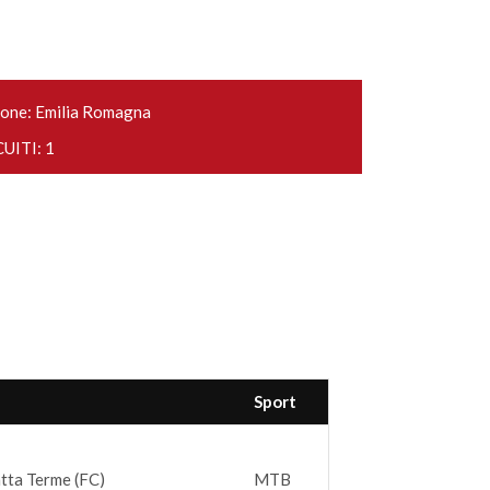
one: Emilia Romagna
UITI: 1
Sport
tta Terme (FC)
MTB