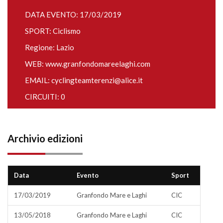
DATA EVENTO: 17/03/2019
SPORT: Ciclismo
Regione: Lazio
WEB:
www.granfondomareelaghi.com
EMAIL:
cyclingteamterenzi@alice.it
CIRCUITI: 0
Archivio edizioni
Data
Evento
Sport
17/03/2019
Granfondo Mare e Laghi
CIC
13/05/2018
Granfondo Mare e Laghi
CIC