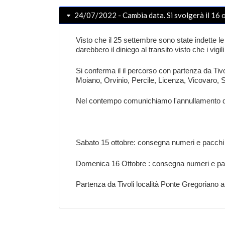
24/07/2022 - Cambia data. Si svolgerà il 16
Visto che il 25 settembre sono state indette le 
darebbero il diniego al transito visto che i vi
Si conferma il il percorso con partenza da T
Moiano, Orvinio, Percile, Licenza, Vicovaro, 
Nel contempo comunichiamo l'annullamento del
Sabato 15 ottobre: consegna numeri e pacchi g
Domenica 16 Ottobre : consegna numeri e pac
Partenza da Tivoli località Ponte Gregoriano al