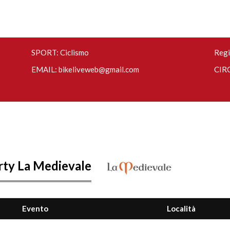
SPORT: Ciclismo
Regi
EMAIL:
bikeliveweb@gmail.com
CIRC
rty La Medievale
Evento
Località