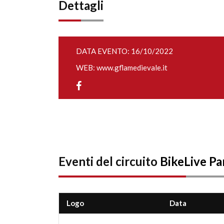
Dettagli
DATA EVENTO: 16/10/2022
WEB:
www.gflamedievale.it
Eventi del circuito
BikeLive Pa
Logo
Data