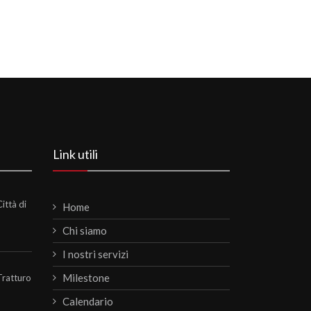
Link utili
ittà di
Home
Chi siamo
I nostri servizi
Milestone
Tratturo
Calendario