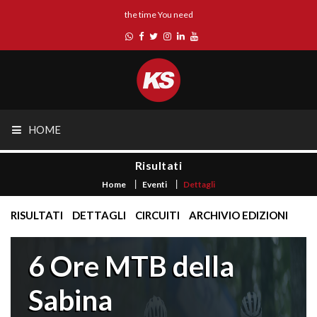
the time You need
HOME
Risultati
Home
Eventi
Dettagli
RISULTATI
DETTAGLI
CIRCUITI
ARCHIVIO EDIZIONI
6 Ore MTB della
Sabina