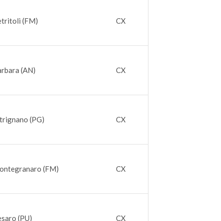
tritoli (FM)
CX
arbara (AN)
CX
trignano (PG)
CX
ontegranaro (FM)
CX
esaro (PU)
CX