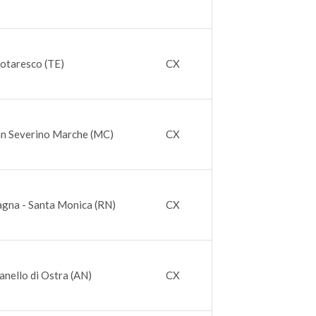
otaresco (TE)
CX
an Severino Marche (MC)
CX
agna - Santa Monica (RN)
CX
anello di Ostra (AN)
CX