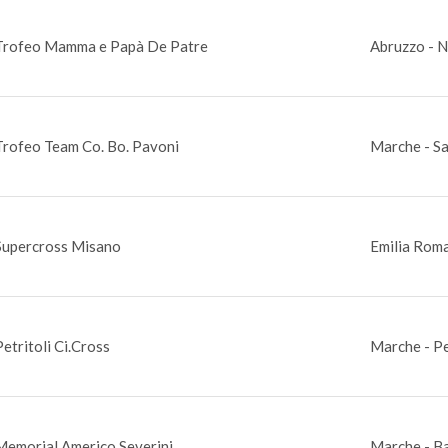
Trofeo Mamma e Papà De Patre
Abruzzo - N
Trofeo Team Co. Bo. Pavoni
Marche - S
Supercross Misano
Emilia Rom
Petritoli Ci.Cross
Marche - Pe
Memorial Americo Severini
Marche - B