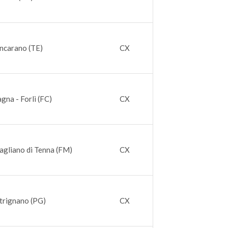
ncarano (TE)
CX
gna - Forlì (FC)
CX
agliano di Tenna (FM)
CX
trignano (PG)
CX