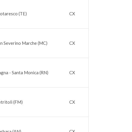
otaresco (TE)
CX
an Severino Marche (MC)
CX
agna - Santa Monica (RN)
CX
tritoli (FM)
CX
arbara (AN)
CX