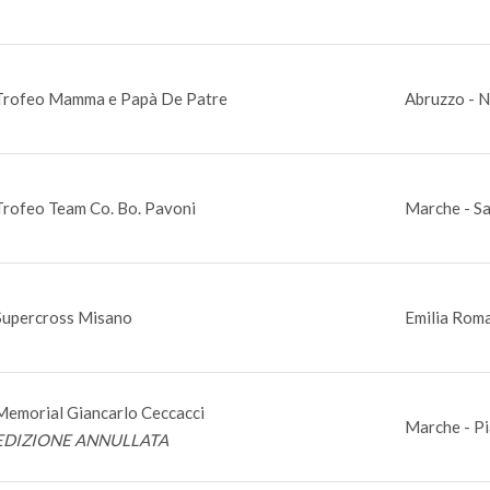
Trofeo Mamma e Papà De Patre
Abruzzo - N
Trofeo Team Co. Bo. Pavoni
Marche - S
Supercross Misano
Emilia Rom
Memorial Giancarlo Ceccacci
Marche - Pi
EDIZIONE ANNULLATA