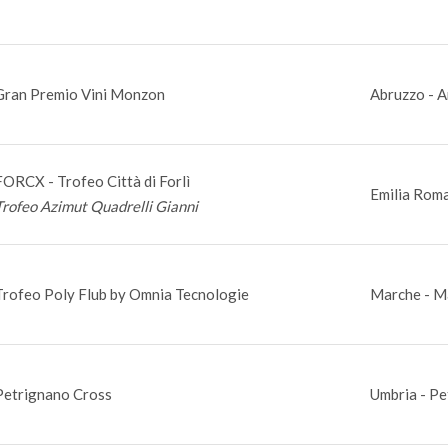
Gran Premio Vini Monzon
Abruzzo - A
FORCX - Trofeo Città di Forlì
Emilia Roma
Trofeo Azimut Quadrelli Gianni
Trofeo Poly Flub by Omnia Tecnologie
Marche - M
Petrignano Cross
Umbria - Pe