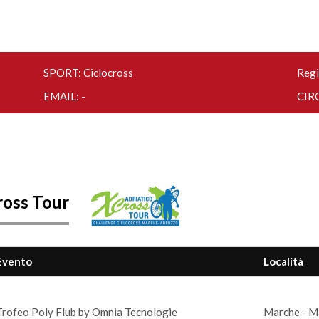
SPORT: Ciclocross
Regi
EMAIL: -
CIRC
ross Tour
Evento
Località
Trofeo Poly Flub by Omnia Tecnologie
Marche - M