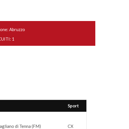
one: Abruzzo
UITI: 1
Sport
agliano di Tenna (FM)
CX