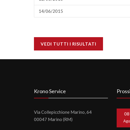
14/06/2015
VEDI TUTTI I RISULTATI
Krono Service
Pross
Via Collepicchione Marino, 64
08
00047 Marino (RM)
Ag