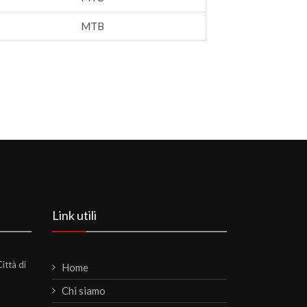
MTB
Link utili
ittà di
Home
Chi siamo