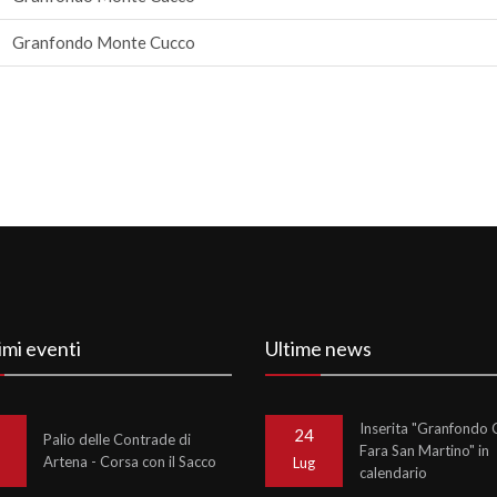
Granfondo Monte Cucco
imi eventi
Ultime news
Inserita "Granfondo C
24
Palio delle Contrade di
Fara San Martino" in
Artena - Corsa con il Sacco
o
Lug
calendario