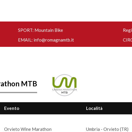
SPORT: Mountain Bike
Regi
EMAIL:
info@romagnamtb.it
CIRC
rathon MTB
Evento
Località
Orvieto Wine Marathon
Umbria - Orvieto (TR)