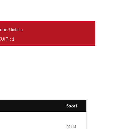
one: Umbria
UITI: 1
Sport
MTB