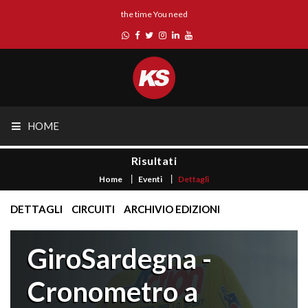
the time You need
HOME
Risultati
Home
Eventi
Dettagli
DETTAGLI
CIRCUITI
ARCHIVIO EDIZIONI
GiroSardegna -
Cronometro a