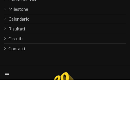
Milestone
Calendario
Risultati
Circuiti
Contatti
© 2026
Krono Service
P.IVA 07476081000
webagency informinds consulting