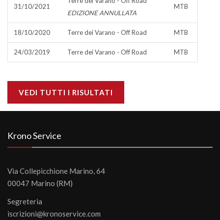
Terre dei Varano - Off Road
31/10/2021
MTB
EDIZIONE ANNULLATA
18/10/2020
Terre dei Varano - Off Road
MTB
24/03/2019
Terre dei Varano - Off Road
MTB
VEDI TUTTI I RISULTATI
Krono Service
Via Collepicchione Marino, 64
00047 Marino (RM)
Segreteria
iscrizioni@kronoservice.com