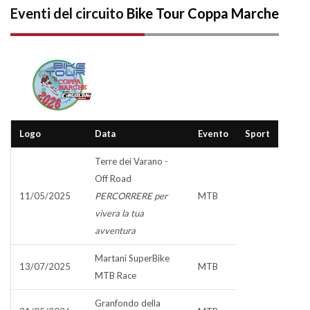
Eventi del circuito
Bike Tour Coppa Marche
Logo
Data
Evento
Sport
Terre dei Varano -
Off Road
11/05/2025
PERCORRERE per
MTB
vivera la tua
avventura
Martani SuperBike
13/07/2025
MTB
MTB Race
Granfondo della