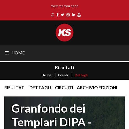
the time You need
HOME
Risultati
Home
Eventi
Dettagli
RISULTATI
DETTAGLI
CIRCUITI
ARCHIVIO EDIZIONI
Granfondo dei
Templari DIPA -