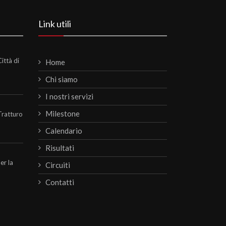
Link utili
ittà di
Home
Chi siamo
I nostri servizi
Milestone
Tratturo
Calendario
Risultati
per la
Circuiti
Contatti