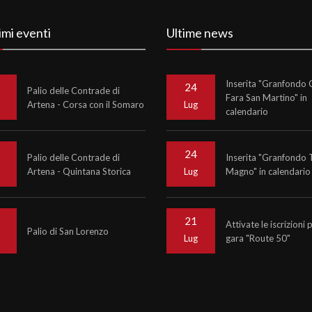
imi eventi
Ultime news
Inserita "Granfondo C
24
Palio delle Contrade di
Fara San Martino" in
Artena - Corsa con il Somaro
o
Lug
calendario
24
Palio delle Contrade di
Inserita "Granfondo 
Artena - Quintana Storica
Magno" in calendario
o
Lug
21
Attivate le iscrizioni 
Palio di San Lorenzo
gara "Route 50"
o
Lug