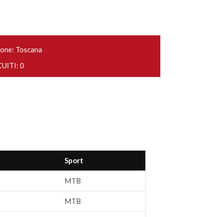
one: Toscana
UITI: 0
Sport
MTB
MTB