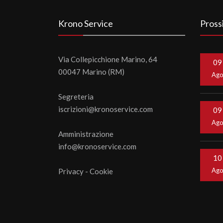
Krono Service
Pross
Via Collepicchione Marino, 64
09
00047 Marino (RM)
Ag
Segreteria
iscrizioni@kronoservice.com
09
Ag
Amministrazione
info@kronoservice.com
10
Ag
Privacy
-
Cookie