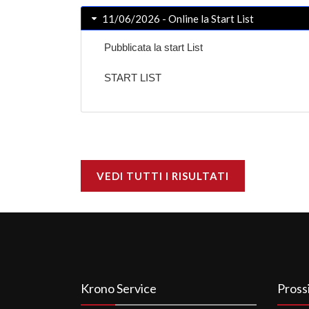
11/06/2026 - Online la Start List
Pubblicata la start List
START LIST
VEDI TUTTI I RISULTATI
Krono Service
Pross