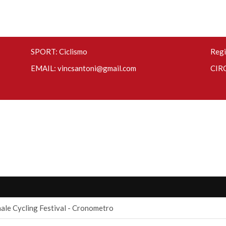
SPORT: Ciclismo
Regi
EMAIL:
vincsantoni@gmail.com
CIRC
ale Cycling Festival - Cronometro