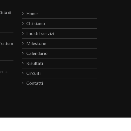
ittà di
Home
Chi siamo
I nostri servizi
Milestone
Tratturo
Calendario
Risultati
per la
Circuiti
Contatti