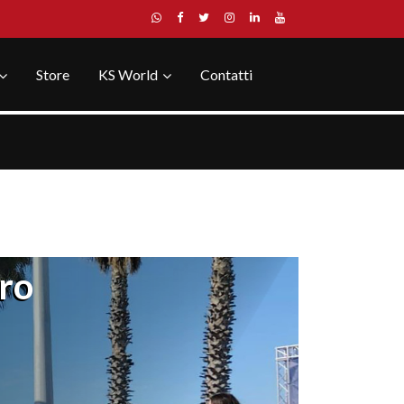
Store
KS World
Contatti
tro