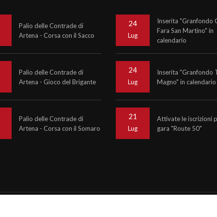
Inserita "Granfondo C
24
Palio delle Contrade di
Fara San Martino" in
Artena - Corsa con il Sacco
o
Lug
calendario
24
Palio delle Contrade di
Inserita "Granfondo 
Artena - Gioco del Brigante
Magno" in calendario
o
Lug
21
Palio delle Contrade di
Attivate le iscrizioni 
Artena - Corsa con il Somaro
gara "Route 50"
o
Lug
6
Krono Service
P.IVA 07476081000