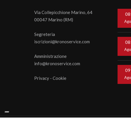
Via Collepicchione Marino, 64
08
00047 Marino (RM)
Ag
Segreteria
iscrizioni@kronoservice.com
08
Ag
Amministrazione
info@kronoservice.com
09
Ag
Privacy
-
Cookie
© 202