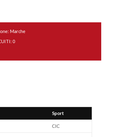
one: Marche
UITI: 0
Sport
CIC