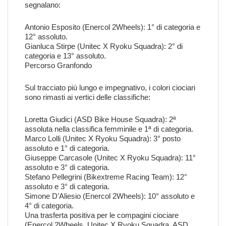
segnalano:
Antonio Esposito (Enercol 2Wheels): 1° di categoria e
12° assoluto.
Gianluca Stirpe (Unitec X Ryoku Squadra): 2° di
categoria e 13° assoluto.
Percorso Granfondo
Sul tracciato più lungo e impegnativo, i colori ciociari
sono rimasti ai vertici delle classifiche:
Loretta Giudici (ASD Bike House Squadra): 2ª
assoluta nella classifica femminile e 1ª di categoria.
Marco Lolli (Unitec X Ryoku Squadra): 3° posto
assoluto e 1° di categoria.
Giuseppe Carcasole (Unitec X Ryoku Squadra): 11°
assoluto e 3° di categoria.
Stefano Pellegrini (Bikextreme Racing Team): 12°
assoluto e 3° di categoria.
Simone D’Aliesio (Enercol 2Wheels): 10° assoluto e
4° di categoria.
Una trasferta positiva per le compagini ciociare
(Enercol 2Wheels, Unitec X Ryoku Squadra, ASD