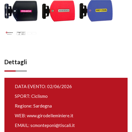
Dettagli
DATA EVENTO: 02/06/2026
SPORT: Ciclismo
Regione: Sardegna
WEB:
www.girodelleminiere.it
EMAIL:
scmonteponi@tiscali.it