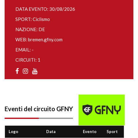
DATA EVENTO: 30/08/2026
SPORT: Ciclismo
NAZIONE: DE
WEB:
bremen.gfny.com
EMAIL: -
CIRCUITI: 1
Eventi del circuito
GFNY
Logo
Data
Evento
Sport