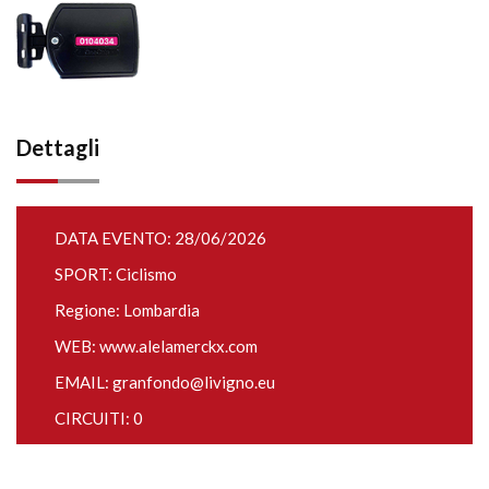
Dettagli
DATA EVENTO: 28/06/2026
SPORT: Ciclismo
Regione: Lombardia
WEB:
www.alelamerckx.com
EMAIL:
granfondo@livigno.eu
CIRCUITI: 0