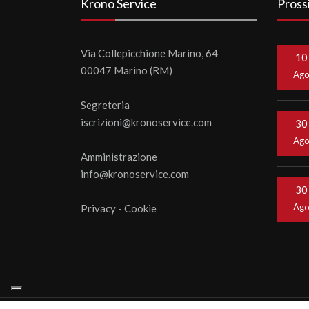
Krono Service
Pross
Via Collepicchione Marino, 64
10
00047 Marino (RM)
Ag
Segreteria
iscrizioni@kronoservice.com
30
Ag
Amministrazione
info@kronoservice.com
30
Ag
Privacy
-
Cookie