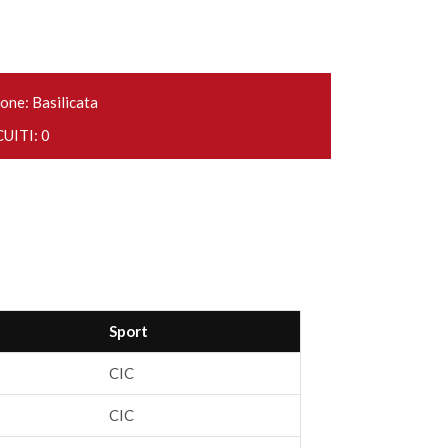
one: Basilicata
UITI: 0
Sport
CIC
CIC