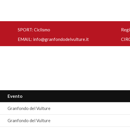
SPORT: Ciclismo
Regi
EMAIL:
info@granfondodelvulture.it
CIRC
Evento
Granfondo del Vulture
Granfondo del Vulture