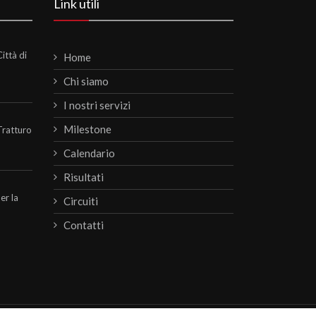
Link utili
ittà di
Home
Chi siamo
I nostri servizi
Milestone
Tratturo
Calendario
Risultati
per la
Circuiti
Contatti