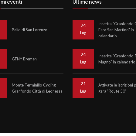
imi eventi
Ultime news
Inserita "Granfondo C
24
Palio di San Lorenzo
Fara San Martino" in
o
Lug
calendario
24
Inserita "Granfondo 
GFNY Bremen
Magno" in calendario
o
Lug
21
Monte Terminillo Cycling -
Attivate le iscrizioni 
Granfondo Città di Leonessa
gara "Route 50"
o
Lug