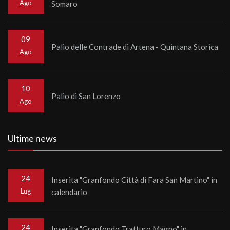
Ago
Somaro
09
Palio delle Contrade di Artena - Quintana Storica
Ago
10
Palio di San Lorenzo
Ago
Ultime news
24
Inserita "Granfondo Città di Fara San Martino" in
Lug
calendario
24
Inserita "Granfondo Tratturo Magno" in