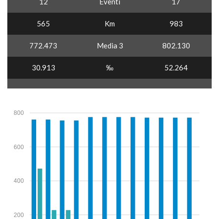
12
Eventi
17
565
Km
983
772.473
Media 3
802.130
30.913
‰
52.264
800
600
400
200