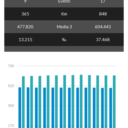
9
Eventi
17
365
Km
848
477.820
Media 3
604.441
13.215
‰
37.468
700
525
350
175