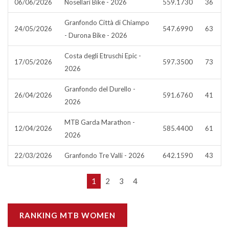
06/06/2026
Nosellari Bike - 2026
559.1730
36
Granfondo Città di Chiampo
24/05/2026
547.6990
63
- Durona Bike - 2026
Costa degli Etruschi Epic -
17/05/2026
597.3500
73
2026
Granfondo del Durello -
26/04/2026
591.6760
41
2026
MTB Garda Marathon -
12/04/2026
585.4400
61
2026
22/03/2026
Granfondo Tre Valli - 2026
642.1590
43
1
2
3
4
RANKING MTB WOMEN