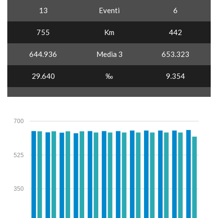
13
Eventi
6
755
Km
442
644.936
Media 3
653.323
29.640
‰
9.354
700
525
350