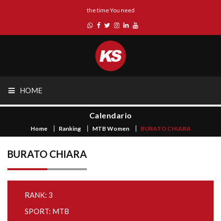
the time You need
HOME
Calendario
Home
Ranking
MTB Women
BURATO CHIARA
BURATO CHIARA
RANK: 3
SPORT: MTB