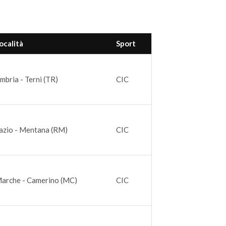
ocalità
Sport
mbria - Terni (TR)
CIC
azio - Mentana (RM)
CIC
arche - Camerino (MC)
CIC