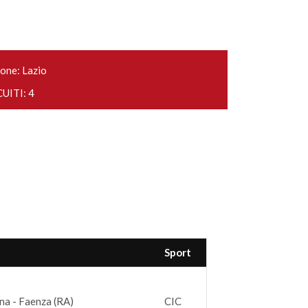
one: Lazio
UITI: 4
Sport
na - Faenza (RA)
CIC