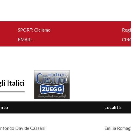
SPORT: Ciclismo
Regi
EMAIL: -
CIRC
i Italici
ento
Località
nfondo Davide Cassani
Emilia Romag