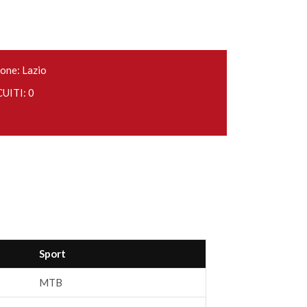
one: Lazio
UITI: 0
Sport
MTB