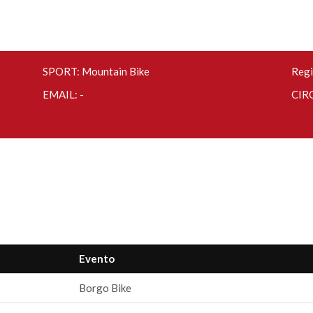
SPORT: Mountain Bike
Regi
EMAIL: -
CIRC
Evento
Borgo Bike