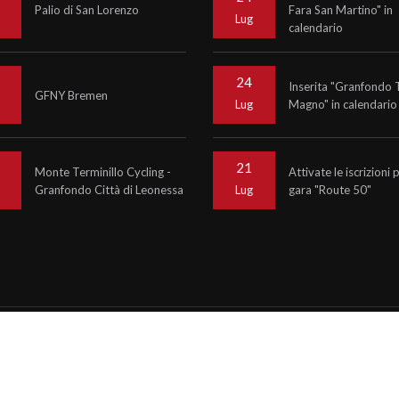
Palio di San Lorenzo
Fara San Martino" in
o
Lug
calendario
24
Inserita "Granfondo 
GFNY Bremen
Magno" in calendario
o
Lug
21
Monte Terminillo Cycling -
Attivate le iscrizioni 
Granfondo Città di Leonessa
gara "Route 50"
o
Lug
6
Krono Service
P.IVA 07476081000
ncy informinds consulting